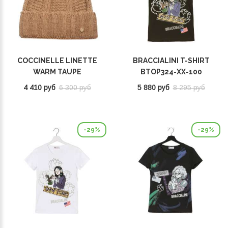
COCCINELLE LINETTE
BRACCIALINI T-SHIRT
WARM TAUPE
BTOP324-XX-100
E7MY9370701N59
4 410 руб
6 300 руб
5 880 руб
8 295 руб
-29%
-29%