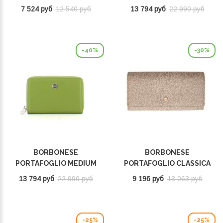
BEIGE 260431J48E72
RFID BEIGE/OP NATURALE
7 524 руб
12 540 руб
13 794 руб
22 990 руб
910543G61U94
-40%
-30%
BORBONESE
BORBONESE
PORTAFOGLIO MEDIUM
PORTAFOGLIO CLASSICA
RFID VERDE MILITARE/OP
LARGE SABBIA
13 794 руб
22 990 руб
9 196 руб
13 063 руб
NATURALE 910543G61U95
930112I15C75
-25%
-25%