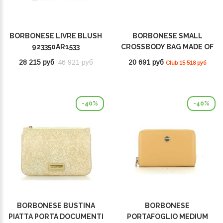
BORBONESE LIVRE BLUSH
BORBONESE SMALL
923350AR1533
CROSSBODY BAG MADE OF
RECYCLED NYLON
28 215 руб
46 921 руб
20 691 руб
Club 15 518 руб
BEIGE/MARRONE
934119I15994
-40%
-40%
BORBONESE BUSTINA
BORBONESE
PIATTA PORTA DOCUMENTI
PORTAFOGLIO MEDIUM