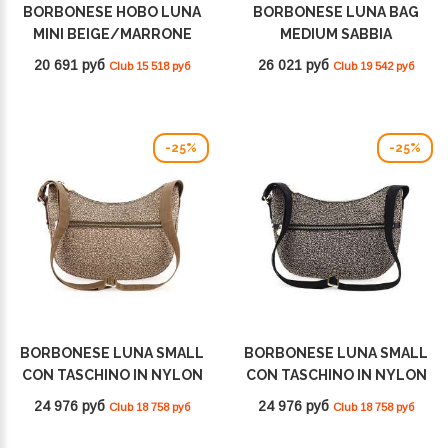
BORBONESE HOBO LUNA
BORBONESE LUNA BAG
MINI BEIGE/MARRONE
MEDIUM SABBIA
934137I15994
934108I15C75
20 691 руб
26 021 руб
Club 15 518 руб
Club 19 542 руб
-25%
-25%
BORBONESE LUNA SMALL
BORBONESE LUNA SMALL
CON TASCHINO IN NYLON
CON TASCHINO IN NYLON
RICICLATO
RICICLATO OP
24 976 руб
24 976 руб
Club 18 758 руб
Club 18 758 руб
BEIGE/MARRONE
NATURALE/NERO
934107I15994
934107I15X11