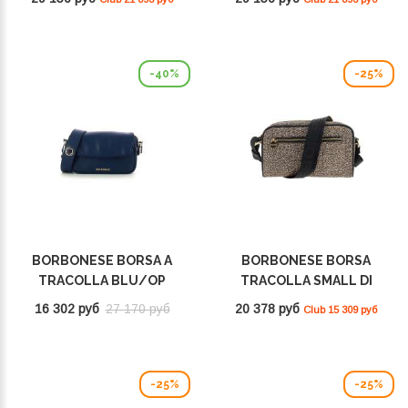
934486I15994
-40%
-25%
BORBONESE BORSA A
BORBONESE BORSA
TRACOLLA BLU/OP
TRACOLLA SMALL DI
NATURALE 954539G61U97
NYLON RICICLATO OP
16 302 руб
27 170 руб
20 378 руб
Club 15 309 руб
NATURALE/NERO
934115I15 X11
-25%
-25%