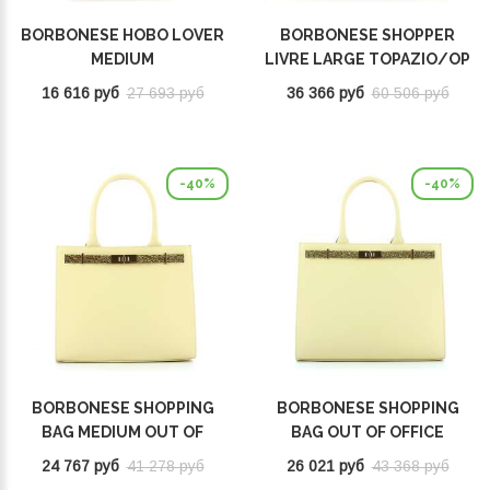
BORBONESE HOBO LOVER
BORBONESE SHOPPER
MEDIUM
LIVRE LARGE TOPAZIO/OP
CAMOMILLA/CUOIO
NATURALE 923351AR1Z78
16 616 руб
27 693 руб
36 366 руб
60 506 руб
933494I15J04
-40%
-40%
BORBONESE SHOPPING
BORBONESE SHOPPING
BAG MEDIUM OUT OF
BAG OUT OF OFFICE
OFFICE BUTTER
BUTTER 924642BB0Y90
24 767 руб
41 278 руб
26 021 руб
43 368 руб
924641BB0Y90