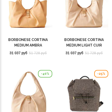
BORBONESE CORTINA
BORBONESE CORTINA
MEDIUM AMBRA
MEDIUM LIGHT CUIR
923934AL6Z64
923934455Y92
31 037 руб
51 728 руб
31 037 руб
51 728 руб
-40%
-25%