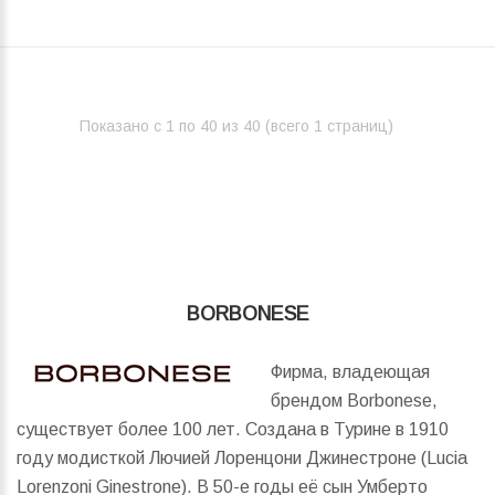
Показано с 1 по 40 из 40 (всего 1 страниц)‎
BORBONESE
Фирма, владеющая
брендом Borbonese,
существует более 100 лет. Создана в Турине в 1910
году модисткой Лючией Лоренцони Джинестроне (Lucia
Lorenzoni Ginestrone). В 50-е годы её сын Умберто