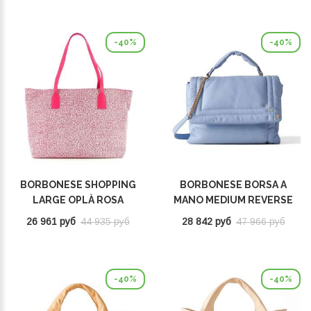
-40%
-40%
BORBONESE SHOPPING
BORBONESE BORSA A
LARGE OPLÀ ROSA
MANO MEDIUM REVERSE
924343648S26
TOPAZIO 924667F29Z63
26 961 руб
44 935 руб
28 842 руб
47 966 руб
-40%
-40%