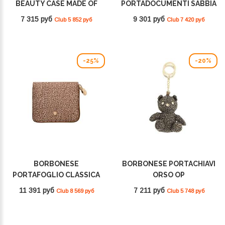
BEAUTY CASE MADE OF
PORTADOCUMENTI SABBIA
RECYCLED NYLON
930118I15C75
7 315 руб
9 301 руб
Club 5 852 руб
Club 7 420 руб
BEIGE/MARRONE
932029I15994
-25%
-20%
BORBONESE
BORBONESE PORTACHIAVI
PORTAFOGLIO CLASSICA
ORSO OP
MEDIUM BEIGE/MARRONE
NATURALE/NERO
11 391 руб
7 211 руб
Club 8 569 руб
Club 5 748 руб
930156I15994
930028I15X11