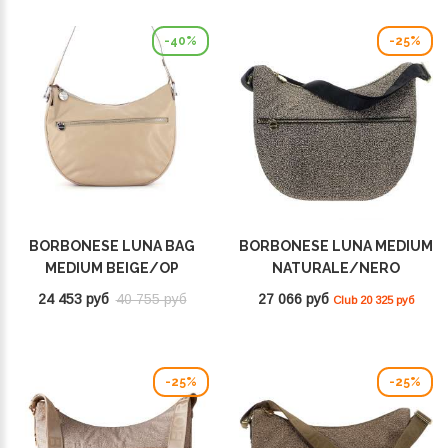
-40%
-25%
BORBONESE LUNA BAG
BORBONESE LUNA MEDIUM
MEDIUM BEIGE/OP
NATURALE/NERO
NATURALE 954538G61U94
934109I15 X11
24 453 руб
40 755 руб
27 066 руб
Club 20 325 руб
-25%
-25%