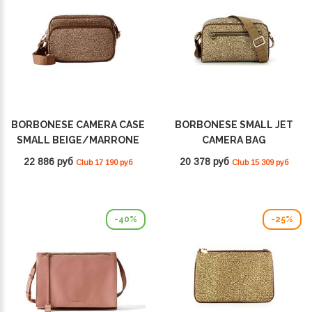
BORBONESE CAMERA CASE
BORBONESE SMALL JET
SMALL BEIGE/MARRONE
CAMERA BAG
934134I15994
BEIGE/MARRONE
22 886 руб
20 378 руб
Club 17 190 руб
Club 15 309 руб
934115I15994
-40%
-25%