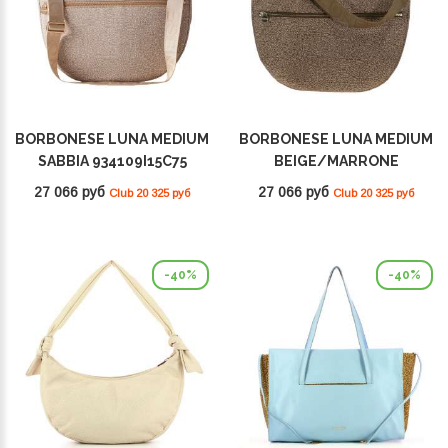
BORBONESE LUNA MEDIUM
BORBONESE LUNA MEDIUM
SABBIA 934109I15C75
BEIGE/MARRONE
934109I15 994
27 066 руб
27 066 руб
Club 20 325 руб
Club 20 325 руб
-40%
-40%