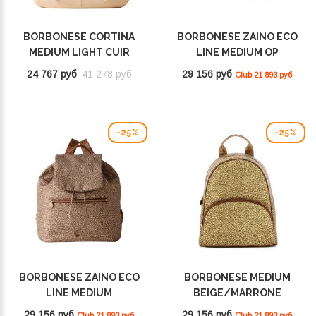
BORBONESE CORTINA
BORBONESE ZAINO ECO
MEDIUM LIGHT CUIR
LINE MEDIUM OP
923938455Y92
NATURALE/NERO
24 767 руб
41 278 руб
29 156 руб
Club 21 893 руб
934486I15 X11
-25%
-25%
BORBONESE ZAINO ECO
BORBONESE MEDIUM
LINE MEDIUM
BEIGE/MARRONE
BEIGE/MARRONE
934136I15994
29 156 руб
29 156 руб
Club 21 893 руб
Club 21 893 руб