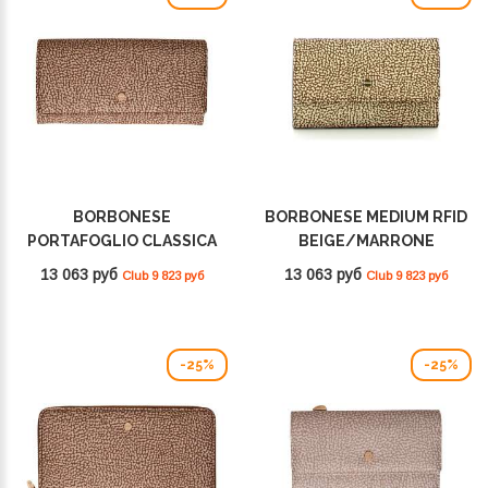
BORBONESE
BORBONESE MEDIUM RFID
PORTAFOGLIO CLASSICA
BEIGE/MARRONE
LARGE BEIGE/MARRONE
930115I15994
13 063 руб
13 063 руб
Club 9 823 руб
Club 9 823 руб
930112I15994
-25%
-25%