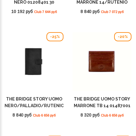
NERO 01208401 30
MARRONE 14/RUTENIO
PALLADIO 01400201 90
10 192 руб
8 840 руб
Club 7 644 руб
Club 7 072 руб
-25%
-20%
THE BRIDGE STORY UOMO
THE BRIDGE UOMO STORY
NERO/PALLADIO/RUTENIO
MARRONE TB 14 01487001
01400201 20
14
8 840 руб
8 320 руб
Club 6 656 руб
Club 6 656 руб