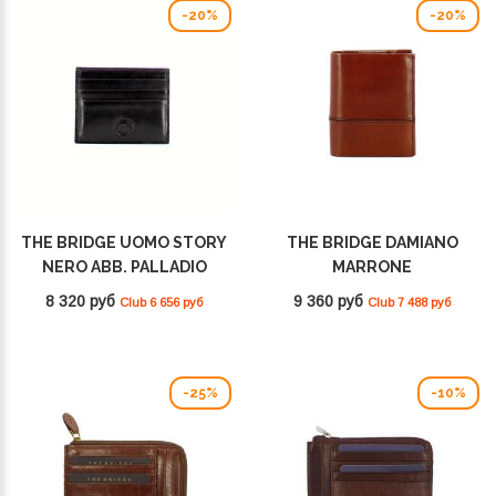
-20%
-20%
THE BRIDGE UOMO STORY
THE BRIDGE DAMIANO
NERO ABB. PALLADIO
MARRONE
01487001 20
TB/RUT.SC.OPACO
8 320 руб
9 360 руб
Club 6 656 руб
Club 7 488 руб
01474301 1A
-25%
-10%