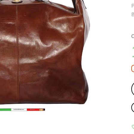
Р
В
С