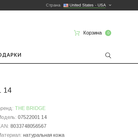
Страна
United States - USA
Корзина
0
ПОДАРКИ
1 14
ренд:
THE BRIDGE
одель:
07522001 14
EAN:
8033748056567
атериал:
натуральная кожа