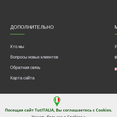
ДОПОЛНИТЕЛЬНО
Кто мы
P
Вопросы новых клиентов
Обратная связь
Карта сайта
Посещая сайт TutITALIA, Вы соглашаетесь с
Cookies
.
430, 47835 Saludecio (RN), Italia. Numero REA: RN410802. P.IVA: 04
Узнать больше о Cookies »