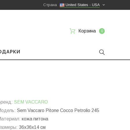
Страна
United States - USA
Корзина
0
ПОДАРКИ
ренд:
SEM VACCARO
одель:
Sem Vaccaro Pitone Cocco Petrolio 245
атериал:
кожа питона
азмеры:
36x36x14 см