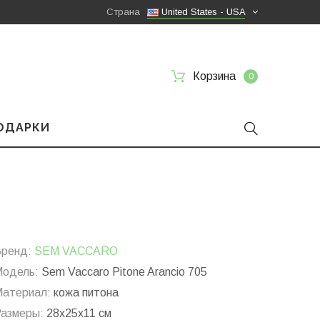
Страна
United States - USA
Корзина
0
ПОДАРКИ
ренд:
SEM VACCARO
одель:
Sem Vaccaro Pitone Arancio 705
атериал:
кожа питона
азмеры:
28x25x11 см