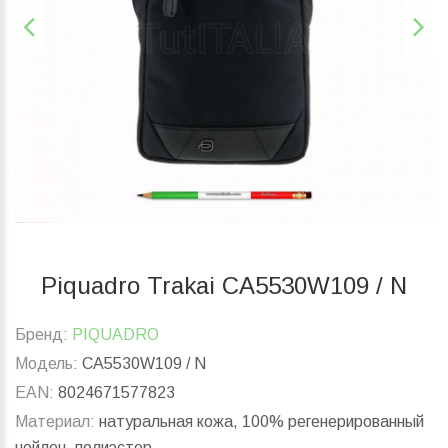
Piquadro Trakai CA5530W109 / N
Бренд:
PIQUADRO
Модель:
CA5530W109 / N
EAN:
8024671577823
Материал:
натуральная кожа, 100% регенерированный
нейлон, полиэстер