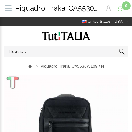
0
Piquadro Trakai CA5530W109 / N | TutITALIA
United States - USA
Piquadro Trakai CA5530W109 / N