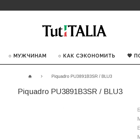
○ МУЖЧИНАМ
○ КАК СЭКОНОМИТЬ
💖 
Piquadro PU3891B3SR / BLU3
Piquadro PU3891B3SR / BLU3
Б
М
М