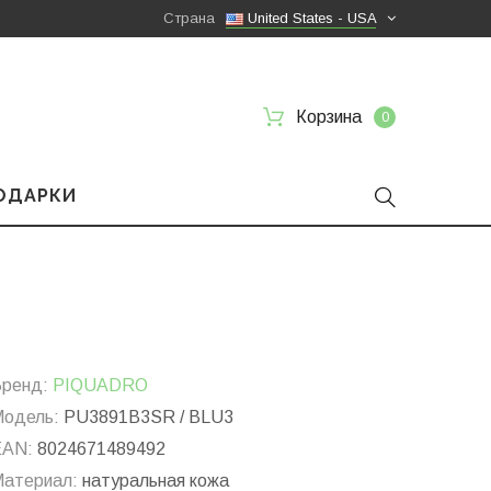
Страна
United States - USA
Корзина
0
ПОДАРКИ
ренд:
PIQUADRO
одель:
PU3891B3SR / BLU3
EAN:
8024671489492
атериал:
натуральная кожа