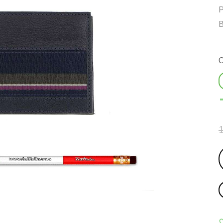
Р
В
С