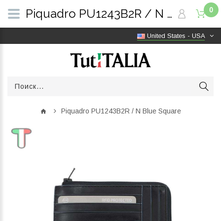
0
Piquadro PU1243B2R / N Blue Square | TutITALIA
United States - USA
Piquadro PU1243B2R / N Blue Square