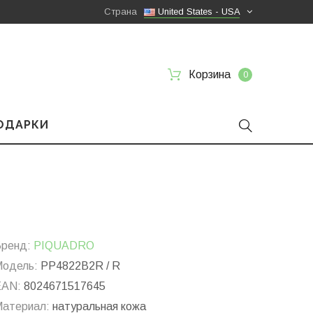
Страна
United States - USA
Корзина
0
ПОДАРКИ
ренд:
PIQUADRO
одель:
PP4822B2R / R
EAN:
8024671517645
атериал:
натуральная кожа