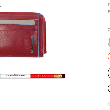
Р
В
С