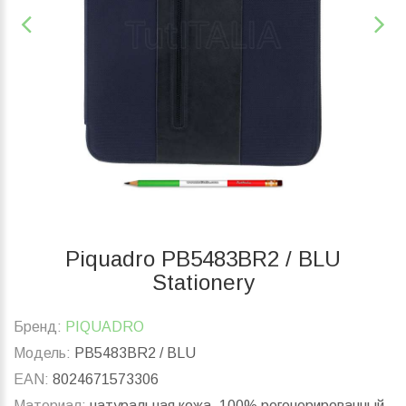
Piquadro PB5483BR2 / BLU
Stationery
Бренд:
PIQUADRO
Модель:
PB5483BR2 / BLU
EAN:
8024671573306
Материал:
натуральная кожа, 100% регенерированный