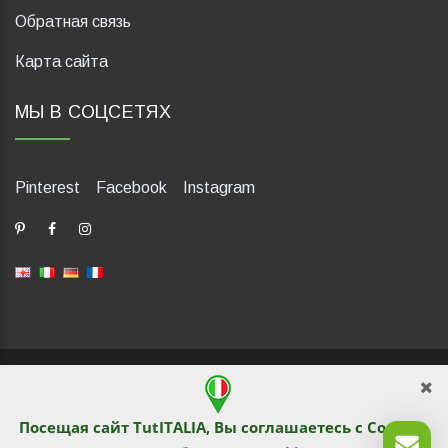
Обратная связь
Карта сайта
МЫ В СОЦСЕТЯХ
Pinterest
Facebook
Instagram
dP Motion Media. Via La Piana 430, 47835 Saludecio (RN), Italia.
Numero REA: RN410802. P.IVA: 04421580400. Tel +39 0541
1480041
Посещая сайт TutITALIA, Вы соглашаетесь с
Cookies
.
© TutITALIA 2013-2026. Перепечатка и копирование
текстового и графического содержимого запрещены