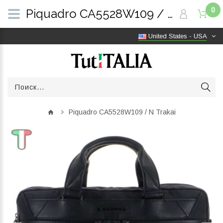
0
Piquadro CA5528W109 / N Trakai | TutITALIA
United States - USA
Piquadro CA5528W109 / N Trakai