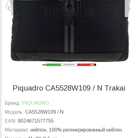
Piquadro CA5528W109 / N Trakai
Бренд:
PIQUADRO
Модель:
CA5528W109 / N
EAN:
8024671577755
Материал:
нейлон, 100% регенерированный нейлон