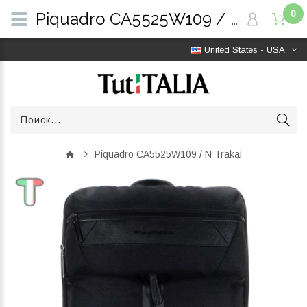
0
Piquadro CA5525W109 / N Trakai | TutITALIA
United States - USA
Piquadro CA5525W109 / N Trakai