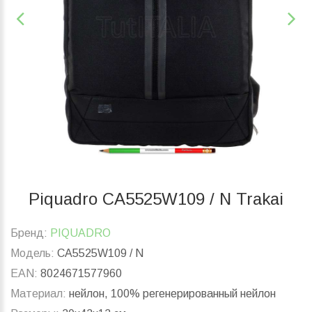
Piquadro CA5525W109 / N Trakai
Бренд:
PIQUADRO
Модель:
CA5525W109 / N
EAN:
8024671577960
Материал:
нейлон, 100% регенерированный нейлон