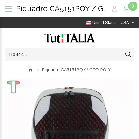
0
Piquadro CA5151PQY / GRR PQ-Y | TutITALIA
United States - USA
Piquadro CA5151PQY / GRR PQ-Y