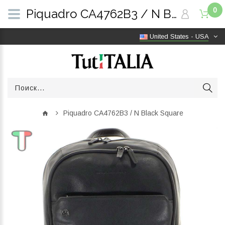
0
Piquadro CA4762B3 / N Black Square | TutITALIA
United States - USA
Piquadro CA4762B3 / N Black Square