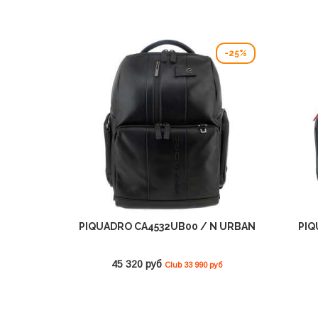
-25%
PIQUADRO CA4532UB00 / N URBAN
PIQ
45 320 руб
Club 33 990 руб