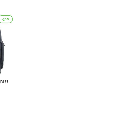
-30%
 BLU