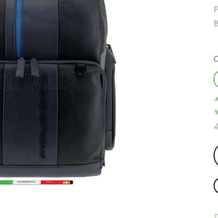
Р
В
С