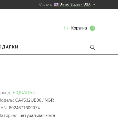
Страна
United States - USA
Корзина
0
ПОДАРКИ
ренд:
PIQUADRO
одель:
CA4532UB00 / NGR
EAN:
8024671609074
атериал:
натуральная кожа