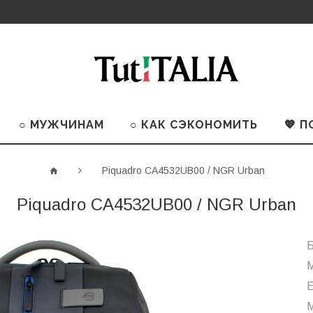
○ МУЖЧИНАМ
○ КАК СЭКОНОМИТЬ
💖 
Piquadro CA4532UB00 / NGR Urban
Piquadro CA4532UB00 / NGR Urban
Б
М
М