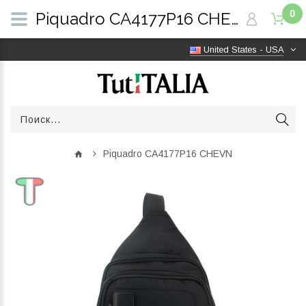
0
Piquadro CA4177P16 CHEVN | TutITALIA
United States - USA
Piquadro CA4177P16 CHEVN