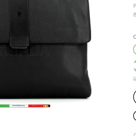
Р
В
С