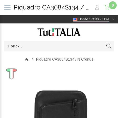
0
Piquadro CA3084S134 / N Cronus | TutITALIA
United States - USA
Piquadro CA3084S134 / N Cronus