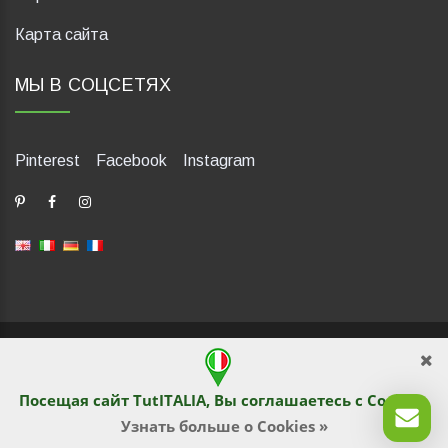
Карта сайта
МЫ В СОЦСЕТЯХ
Pinterest
Facebook
Instagram
dP Motion Media. Via La Piana 430, 47835 Saludecio (RN), Italia.
Numero REA: RN410802. P.IVA: 04421580400. Tel +39 0541
1480041
Посещая сайт TutITALIA, Вы соглашаетесь с
Cookies
.
© TutITALIA 2013-2026. Перепечатка и копирование
текстового и графического содержимого запрещены
Узнать больше о Cookies »
владельцами сайта. Нарушение преследуется по закону.