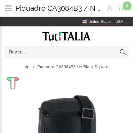
0
Piquadro CA3084B3 / N Black Square | TutITALIA
United States - USA
Piquadro CA3084B3 / N Black Square