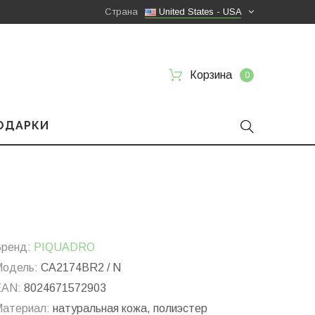
Страна
United States - USA
Корзина
0
ПОДАРКИ
ренд:
PIQUADRO
одель:
CA2174BR2 / N
EAN:
8024671572903
атериал:
натуральная кожа, полиэстер