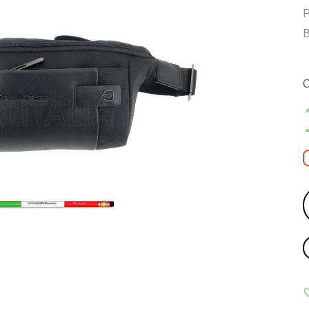
Р
В
С