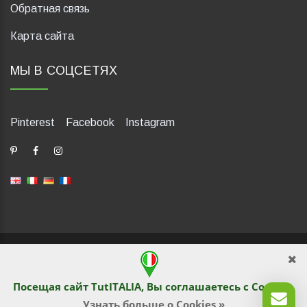
Обратная связь
Карта сайта
МЫ В СОЦСЕТЯХ
Pinterest
Facebook
Instagram
dP Motion Media. Via La Piana 430, 47835 Saludecio (RN), Italia.
Numero REA: RN410802. P.IVA: 04421580400. Tel +39 0541
1480041
Посещая сайт TutITALIA, Вы соглашаетесь с
Cookies
.
© TutITALIA 2013-2026. Перепечатка и копирование
текстового и графического содержимого запрещены
Узнать больше о Cookies »