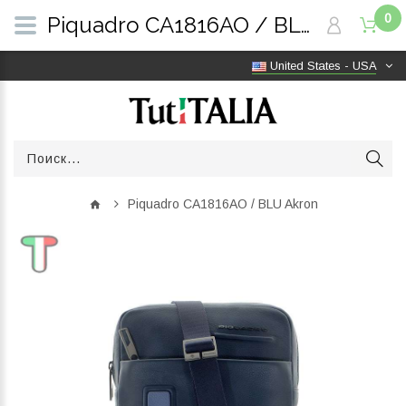
0
Piquadro CA1816AO / BLU Akron | TutITALIA
United States - USA
Piquadro CA1816AO / BLU Akron