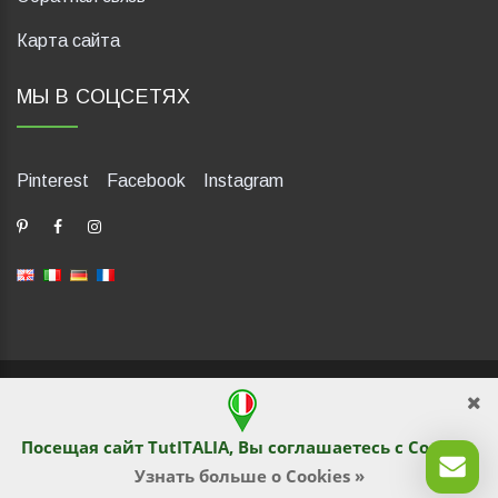
Карта сайта
МЫ В СОЦСЕТЯХ
Pinterest
Facebook
Instagram
dP Motion Media. Via La Piana 430, 47835 Saludecio (RN), Italia.
Numero REA: RN410802. P.IVA: 04421580400. Tel +39 0541
1480041
Посещая сайт TutITALIA, Вы соглашаетесь с
Cookies
.
© TutITALIA 2013-2026. Перепечатка и копирование
текстового и графического содержимого запрещены
Узнать больше о Cookies »
владельцами сайта. Нарушение преследуется по закону.