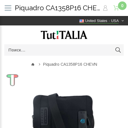
0
Piquadro CA1358P16 CHEVN | TutITALIA
United States - USA
Piquadro CA1358P16 CHEVN