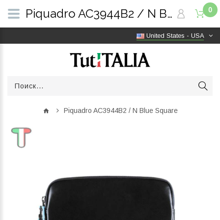
0
Piquadro AC3944B2 / N Blue Square | TutITALIA
United States - USA
Piquadro AC3944B2 / N Blue Square