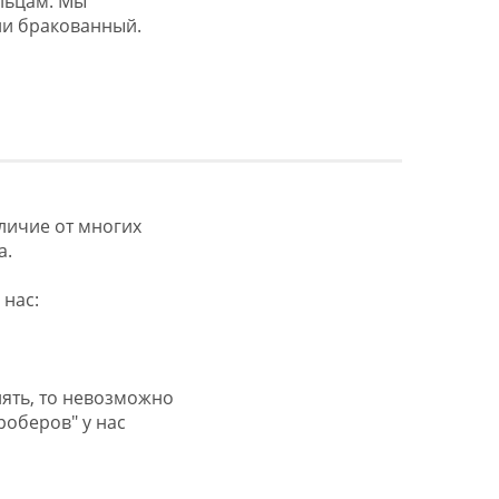
льцам. Мы
ли бракованный.
тличие от многих
а.
 нас:
снять, то невозможно
роберов" у нас