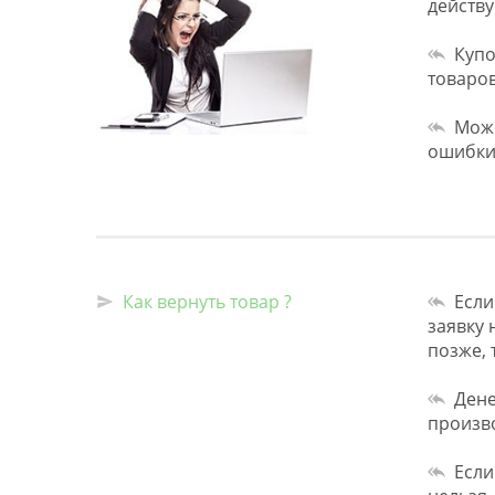
действу
Купо
товаров
Може
ошибки 
Как вернуть товар ?
Если
заявку 
позже, 
Дене
произво
Если