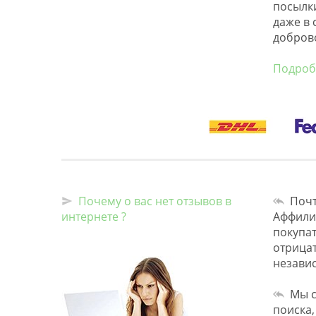
посылки
даже в 
добров
Подробн
Почему о вас нет отзывов в
Почт
интернете ?
Аффилир
покупат
отрицат
независ
Мы с
поиска,