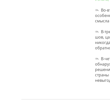
Во-в
особенн
смысла 
В-тр
шов, ца
никогда
обратно
В-че
обнару
решения
страны 
невыгод