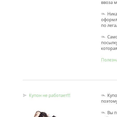
ввоза 
Ника
оформле
по лега
Само
посылку
которая
Полезн
Купон не работает!!!
Купо
поэтому
Вы п