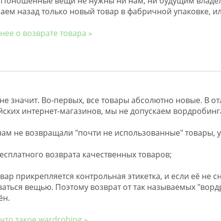
. Поношенные вещи не нужны ни нам, ни будущим владе
ем назад только новый товар в фабричной упаковке, и
ее о возврате товара »
 не значит. Во-первых, все товары абсолютно новые. В о
ских интернет-магазинов, мы не допускаем вордробинг
ам не возвращали "почти не использованные" товары, у
бесплатного возврата качественных товаров;
овар прикрепляется контрольная этикетка, и если её не 
аться вещью. Поэтому возврат от так называемых "ворд
ён.
 что такое wardrobing »