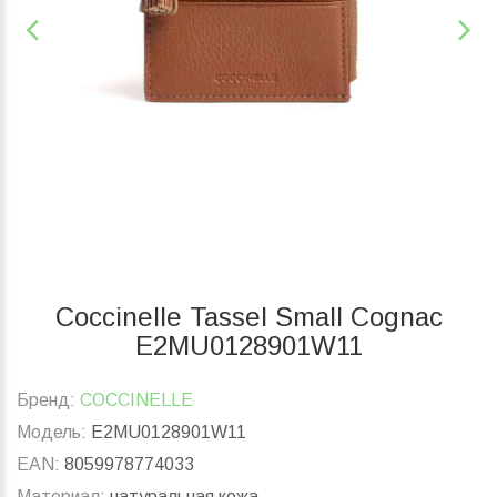
Coccinelle Tassel Small Cognac
E2MU0128901W11
Бренд:
COCCINELLE
Модель:
E2MU0128901W11
EAN:
8059978774033
Материал:
натуральная кожа