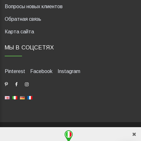
Вопросы новых клиентов
Обратная связь
Карта сайта
МЫ В СОЦСЕТЯХ
Pinterest
Facebook
Instagram
dP Motion Media. Via La Piana 430, 47835 Saludecio (RN), Italia.
Numero REA: RN410802. P.IVA: 04421580400. Tel +39 0541