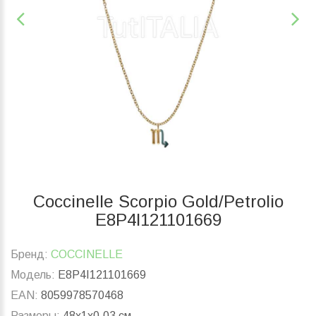
Coccinelle Scorpio Gold/Petrolio
E8P4I121101669
Бренд:
COCCINELLE
Модель:
E8P4I121101669
EAN:
8059978570468
Размеры:
48x1x0.03 см