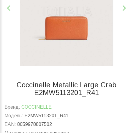
Coccinelle Metallic Large Crab
E2MW5113201_R41
Бренд:
COCCINELLE
Модель:
E2MW5113201_R41
EAN:
8059978807502
Материал:
натуральная кожа