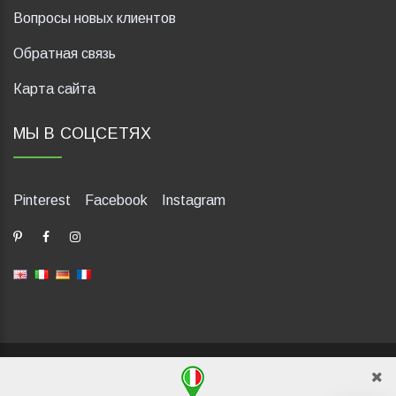
Вопросы новых клиентов
Обратная связь
Карта сайта
МЫ В СОЦСЕТЯХ
Pinterest
Facebook
Instagram
dP Motion Media. Via La Piana 430, 47835 Saludecio (RN), Italia.
Numero REA: RN410802. P.IVA: 04421580400. Tel +39 0541