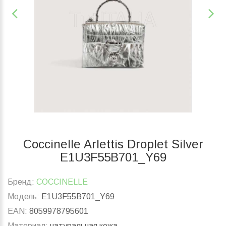
Coccinelle Arlettis Droplet Silver
E1U3F55B701_Y69
Бренд:
COCCINELLE
Модель:
E1U3F55B701_Y69
EAN:
8059978795601
Материал:
натуральная кожа