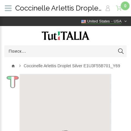
0
Coccinelle Arlettis Droplet Silver E1U3F55B701_Y69 | TutITALIA
United States - USA
Coccinelle Arlettis Droplet Silver E1U3F55B701_Y69