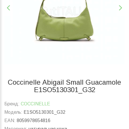
Coccinelle Abigail Small Guacamole
E1SO5130301_G32
Бренд:
COCCINELLE
Модель:
E1SO5130301_G32
EAN:
8059978654816
Материал:
натуральная кожа