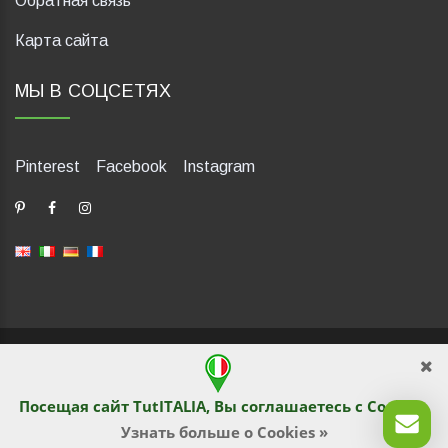
Обратная связь
Карта сайта
МЫ В СОЦСЕТЯХ
Pinterest
Facebook
Instagram
dP Motion Media. Via La Piana 430, 47835 Saludecio (RN), Italia.
Numero REA: RN410802. P.IVA: 04421580400. Tel +39 0541
1480041
Посещая сайт TutITALIA, Вы соглашаетесь с
Cookies
.
© TutITALIA 2013-2026. Перепечатка и копирование
текстового и графического содержимого запрещены
Узнать больше о Cookies »
владельцами сайта. Нарушение преследуется по закону.