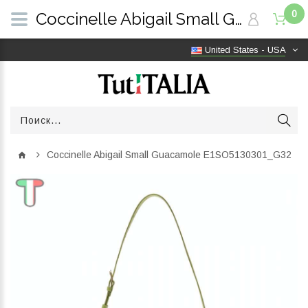
0
Coccinelle Abigail Small Guacamole E1SO5130301_G32 | TutITALIA
United States - USA
Coccinelle Abigail Small Guacamole E1SO5130301_G32