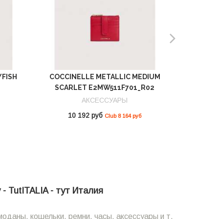
YFISH
COCCINELLE METALLIC MEDIUM
COCCIN
SCARLET E2MW511F701_R02
GREEN 
АКСЕССУАРЫ
10 192 руб
10
Club 8 164 руб
- TutITALIA - тут Италия
оданы, кошельки, ремни, часы, аксессуары и т.