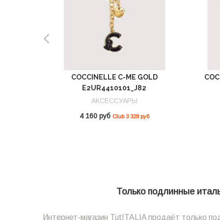
COCCINELLE C-ME GOLD
COC
E2UR4410101_J82
АКСЕССУАРЫ
4 160 руб
Club 3 328 руб
Только подлинные италья
Интернет-магазин TutITALIA продаёт только под