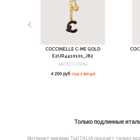
COCCINELLE C-ME GOLD
COC
E2UR4410101_J82
АКСЕССУАРЫ
4 200 руб
Club 3 360 руб
Только подлинные италья
Интернет-магазин TutITALIA продаёт только под