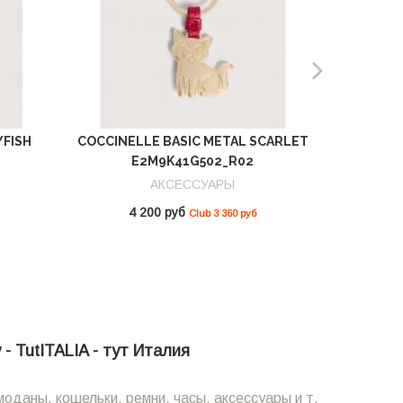
YFISH
COCCINELLE BASIC METAL SCARLET
COCCIN
E2M9K41G502_R02
SCAR
АКСЕССУАРЫ
4 200 руб
10
Club 3 360 руб
- TutITALIA - тут Италия
оданы, кошельки, ремни, часы, аксессуары и т.