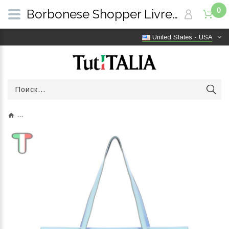
0
Borbonese Shopper Livre Large Topazio/OP Naturale 923351AR1Z78 | TutITALIA
United States - USA