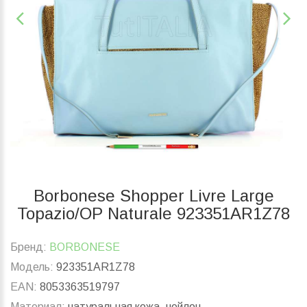
Borbonese Shopper Livre Large
Topazio/OP Naturale 923351AR1Z78
Бренд:
BORBONESE
Модель:
923351AR1Z78
EAN:
8053363519797
Материал:
натуральная кожа, нейлон