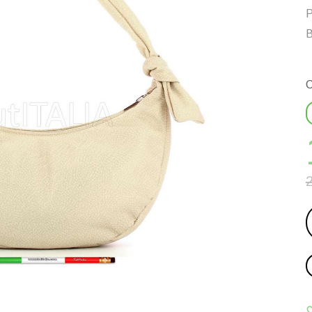
Р
В
С