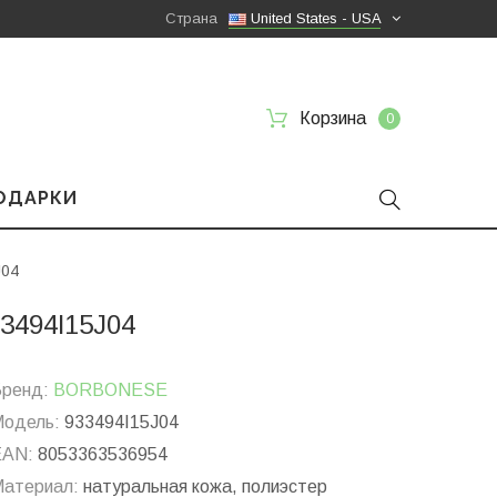
Страна
United States - USA
Корзина
0
ПОДАРКИ
J04
3494I15J04
ренд:
BORBONESE
одель:
933494I15J04
EAN:
8053363536954
атериал:
натуральная кожа, полиэстер